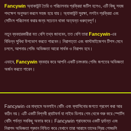
Fancywin
অ্যাকাউন্ট তৈরি ও পরিচালনার প্রক্রিয়া জটিল হলেও, এটি কিছু সহজ
পদক্ষেপ অনুসরণ করলে সহজ হয়ে যায়। অ্যাকাউন্ট সুরক্ষা, লগইন প্রক্রিয়া এবং
সেটিংস পরিচালনা করার জন্য সচেতন থাকা অত্যন্ত গুরুত্বপূর্ণ।
নতুন ব্যবহারকারীরা যত বেশি তথ্য জানবেন, তত বেশি তারা
Fancywin
-এর
বিভিন্ন সুবিধা উপভোগ করতে পারবেন। নিরাপত্তা এবং কাস্টমাইজেশন টিপস মেনে
চললে, আপনার গেমিং অভিজ্ঞতা আরো সার্থক ও নিরাপদ হবে।
এভাবে,
Fancywin
ব্যবহার করে আপনি একটি চমৎকার গেমিং জগতের অভিজ্ঞতা
অর্জন করতে পারেন।
Fancywin এর মাধ্যমে অনলাইন বেটিং এবং ক্যাসিনোর জগতে প্রবেশ করা আর
কঠিন নয়। এটি একটি বিপ্লবী প্ল্যাটফর্ম যা লাইভ ডিলার গেম থেকে শুরু করে স্পোর্টস
বেটিং পর্যন্ত সবকিছু অফার করে। Fancywin গ্রাহকদের একটি দুর্দান্ত এবং
নিরাপদ অভিজ্ঞতা প্রদান নিশ্চিত করে যেখানে তারা আরামে তাদের প্রিয় গেমগুলি