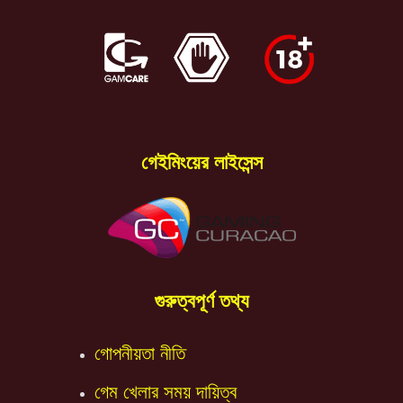
গেইমিংয়ের লাইসেন্স
গুরুত্বপূর্ণ তথ্য
গোপনীয়তা নীতি
গেম খেলার সময় দায়িত্ব