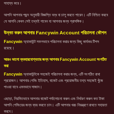
সাহায্য করে।
আপনি আপনার পছন্দ অনুযায়ী বিজ্ঞপ্তি বন্ধ বা চালু করতে পারেন। এটি নিশ্চিত করবে
যে আপনি কেবল সেই তথ্যই পাবেন যা আপনার জন্য প্রাসঙ্গিক।
উন্নত করুন আপনার Fancywin Account পরিচালনা কৌশল
Fancywin
অ্যাকাউন্ট সফলভাবে পরিচালনা করার জন্য কিছু কার্যকর টিপস
রয়েছে।
আরও ভালো ব্যবহারযোগ্যতার জন্য আপনার Fancywin Account সংগঠিত
করা
Fancywin
অ্যাকাউন্টকে সহজেই পরিচালনা করার জন্য, এটি সংগঠিত রাখা
প্রয়োজন। আপনার গেমিং ইতিহাস, বাজেট এবং প্রয়োজনীয় তথ্য সহজেই খুঁজে
পাওয়া যাবে এমনভাবে সাজান।
এছাড়া, নিয়মিতভাবে আপনার বাজেট পর্যালোচনা করুন এবং নির্ধারণ করুন কত টাকা
আপনি গেমিংয়ের জন্য ব্যয় করতে চান। এটি আপনার খরচ নিয়ন্ত্রণে রাখতে সহায়তা
করবে।