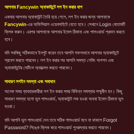
আপনার Fancywin অ্যাকাউন্টে লগ ইন করার ধাপ
একবার আপনার অ্যাকাউন্ট তৈরি হয়ে গেলে, লগ ইন করার জন্য আপনাকে
Fancywin
-এর অফিসিয়াল ওয়েবসাইটে যেতে হবে। সেখানে Login বোতামটি
ক্লিক করুন। এরপর আপনাকে আপনার ইমেল ঠিকানা এবং পাসওয়ার্ড প্রদান করতে
হবে।
যদি সবকিছু সঠিকভাবে ইনপুট করেন তবে আপনি সফলভাবে আপনার অ্যাকাউন্টে
প্রবেশ করতে পারবেন। লগ ইন করার পর আপনি সমস্ত গেমিং অপশন এবং
অ্যাকাউন্টের সেটিংস অ্যাক্সেস করতে পারবেন।
সাধারণ লগইন সমস্যা এবং সমাধান
অনেক সময় ব্যবহারকারীরা লগ ইন করার সময় বিভিন্ন সমস্যার সম্মুখীন হন। কিছু
সাধারণ সমস্যা হলো ভুল পাসওয়ার্ড, অ্যাকাউন্ট লক হওয়া অথবা ইমেল ঠিকানা ভুল
হওয়া।
যদি আপনি ভুল পাসওয়ার্ড দেন তবে সঠিক পাসওয়ার্ড মনে না থাকলে Forgot
Password? লিঙ্কে ক্লিক করে পাসওয়ার্ড পুনরুদ্ধার করতে পারবেন।