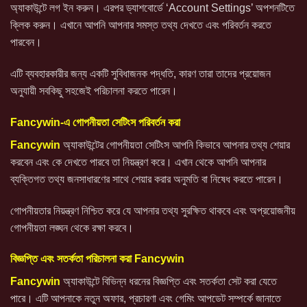
অ্যাকাউন্টে লগ ইন করুন। এরপর ড্যাশবোর্ডে ‘Account Settings’ অপশনটিতে
ক্লিক করুন। এখানে আপনি আপনার সমস্ত তথ্য দেখতে এবং পরিবর্তন করতে
পারবেন।
এটি ব্যবহারকারীর জন্য একটি সুবিধাজনক পদ্ধতি, কারণ তারা তাদের প্রয়োজন
অনুযায়ী সবকিছু সহজেই পরিচালনা করতে পারেন।
Fancywin-এ গোপনীয়তা সেটিংস পরিবর্তন করা
Fancywin
অ্যাকাউন্টের গোপনীয়তা সেটিংস আপনি কিভাবে আপনার তথ্য শেয়ার
করবেন এবং কে দেখতে পারবে তা নিয়ন্ত্রণ করে। এখান থেকে আপনি আপনার
ব্যক্তিগত তথ্য জনসাধারণের সাথে শেয়ার করার অনুমতি বা নিষেধ করতে পারেন।
গোপনীয়তার নিয়ন্ত্রণ নিশ্চিত করে যে আপনার তথ্য সুরক্ষিত থাকবে এবং অপ্রয়োজনীয়
গোপনীয়তা লঙ্ঘন থেকে রক্ষা করবে।
বিজ্ঞপ্তি এবং সতর্কতা পরিচালনা করা Fancywin
Fancywin
অ্যাকাউন্টে বিভিন্ন ধরনের বিজ্ঞপ্তি এবং সতর্কতা সেট করা যেতে
পারে। এটি আপনাকে নতুন অফার, প্রচারণা এবং গেমিং আপডেট সম্পর্কে জানাতে