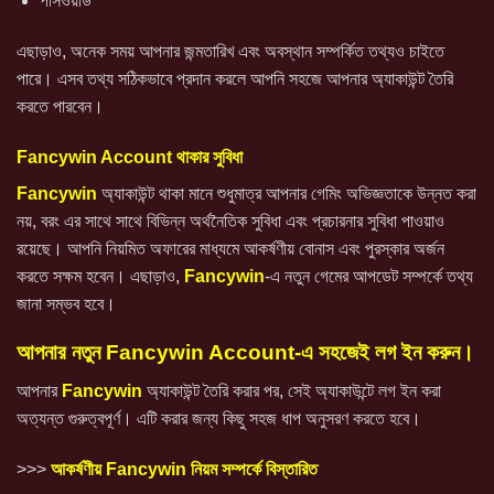
পাসওয়ার্ড
এছাড়াও, অনেক সময় আপনার জন্মতারিখ এবং অবস্থান সম্পর্কিত তথ্যও চাইতে
পারে। এসব তথ্য সঠিকভাবে প্রদান করলে আপনি সহজে আপনার অ্যাকাউন্ট তৈরি
করতে পারবেন।
Fancywin Account থাকার সুবিধা
Fancywin
অ্যাকাউন্ট থাকা মানে শুধুমাত্র আপনার গেমিং অভিজ্ঞতাকে উন্নত করা
নয়, বরং এর সাথে সাথে বিভিন্ন অর্থনৈতিক সুবিধা এবং প্রচারনার সুবিধা পাওয়াও
রয়েছে। আপনি নিয়মিত অফারের মাধ্যমে আকর্ষণীয় বোনাস এবং পুরস্কার অর্জন
করতে সক্ষম হবেন। এছাড়াও,
Fancywin
-এ নতুন গেমের আপডেট সম্পর্কে তথ্য
জানা সম্ভব হবে।
আপনার নতুন Fancywin Account-এ সহজেই লগ ইন করুন।
আপনার
Fancywin
অ্যাকাউন্ট তৈরি করার পর, সেই অ্যাকাউন্টে লগ ইন করা
অত্যন্ত গুরুত্বপূর্ণ। এটি করার জন্য কিছু সহজ ধাপ অনুসরণ করতে হবে।
>>>
আকর্ষণীয় Fancywin নিয়ম সম্পর্কে বিস্তারিত