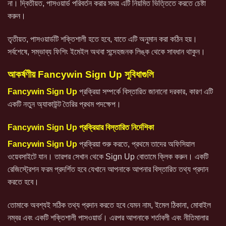
না। দ্বিতীয়ত, পাসওয়ার্ড পরিবর্তন করার সময় এটি নিয়মিত ভিত্তিতে করতে চেষ্টা
করুন।
তৃতীয়ত, পাসওয়ার্ডটি শক্তিশালী হতে হবে, যাতে এটি অনুমান করা কঠিন হয়।
সর্বশেষে, সম্ভাব্য ফিশিং ইমেইল অথবা সন্দেহজনক লিঙ্ক থেকে সাবধান থাকুন।
আকর্ষণীয় Fancywin Sign Up সুবিধাগুলি
Fancywin Sign Up
প্রক্রিয়া সম্পর্কে বিস্তারিত জানানো দরকার, কারণ এটি
একটি নতুন অ্যাকাউন্ট তৈরির প্রথম পদক্ষেপ।
Fancywin Sign Up প্রক্রিয়ার বিস্তারিত নির্দেশিকা
Fancywin Sign Up
প্রক্রিয়া শুরু করতে, প্রথমে তাদের অফিসিয়াল
ওয়েবসাইটে যান। তারপর সেখান থেকে Sign Up বোতামে ক্লিক করুন। একটি
রেজিস্ট্রেশন ফরম প্রদর্শিত হবে যেখানে আপনাকে আপনার বিস্তারিত তথ্য প্রদান
করতে হবে।
তোমাকে অবশ্যই সঠিক তথ্য প্রদান করতে হবে যেমন নাম, ইমেল ঠিকানা, মোবাইল
নম্বর এবং একটি শক্তিশালী পাসওয়ার্ড। এরপর আপনাকে শর্তাবলী এবং নীতিমালার