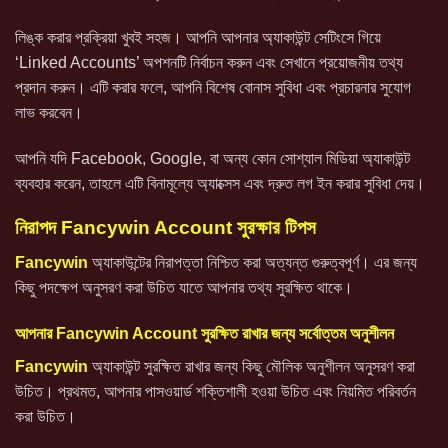
লিঙ্ক করার প্রক্রিয়া খুবই সহজ। আপনি আপনার অ্যাকাউন্ট সেটিংসে গিয়ে
‘Linked Accounts’ অপশনটি নির্বাচন করুন এবং সেখানে প্রয়োজনীয় তথ্য
প্রদান করুন। এটি করার ফলে, আপনি বিশেষ বোনাস সুবিধা এবং প্রচারনার সুযোগ
লাভ করবেন।
আপনি যদি Facebook, Google, বা অন্য কোন সোশ্যাল মিডিয়া অ্যাকাউন্ট
ব্যবহার করেন, তাহলে এটি বিনামূল্যে অ্যাক্সেস এবং দ্রুত লগ ইন করার সুবিধা দেয়।
নিরাপদ Fancywin Account সুরক্ষার টিপস
Fancywin
অ্যাকাউন্টের নিরাপত্তা নিশ্চিত করা অত্যন্ত গুরুত্বপূর্ণ। এর জন্য
কিছু পদক্ষেপ অনুসরণ করা উচিত যাতে আপনার তথ্য সুরক্ষিত থাকে।
আপনার Fancywin Account সুরক্ষিত রাখার জন্য সর্বোত্তম অনুশীলন
Fancywin
অ্যাকাউন্ট সুরক্ষিত রাখার জন্য কিছু মৌলিক অনুশীলন অনুসরণ করা
উচিত। প্রথমত, আপনার পাসওয়ার্ড শক্তিশালী হওয়া উচিত এবং নিয়মিত পরিবর্তন
করা উচিত।