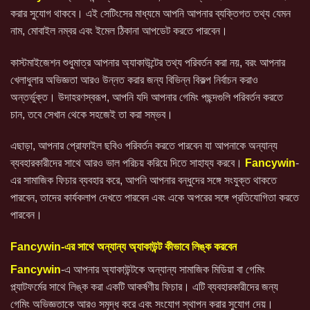
করার সুযোগ থাকবে। এই সেটিংসের মাধ্যমে আপনি আপনার ব্যক্তিগত তথ্য যেমন
নাম, মোবাইল নম্বর এবং ইমেল ঠিকানা আপডেট করতে পারবেন।
কাস্টমাইজেশন শুধুমাত্র আপনার অ্যাকাউন্টের তথ্য পরিবর্তন করা নয়, বরং আপনার
খেলাধুলার অভিজ্ঞতা আরও উন্নত করার জন্য বিভিন্ন বিকল্প নির্বাচন করাও
অন্তর্ভুক্ত। উদাহরণস্বরূপ, আপনি যদি আপনার গেমিং পছন্দগুলি পরিবর্তন করতে
চান, তবে সেখান থেকে সহজেই তা করা সম্ভব।
এছাড়া, আপনার প্রোফাইল ছবিও পরিবর্তন করতে পারবেন যা আপনাকে অন্যান্য
ব্যবহারকারীদের সাথে আরও ভাল পরিচয় করিয়ে দিতে সাহায্য করবে।
Fancywin
-
এর সামাজিক ফিচার ব্যবহার করে, আপনি আপনার বন্ধুদের সঙ্গে সংযুক্ত থাকতে
পারবেন, তাদের কার্যকলাপ দেখতে পারবেন এবং একে অপরের সঙ্গে প্রতিযোগিতা করতে
পারবেন।
Fancywin-এর সাথে অন্যান্য অ্যাকাউন্ট কীভাবে লিঙ্ক করবেন
Fancywin
-এ আপনার অ্যাকাউন্টকে অন্যান্য সামাজিক মিডিয়া বা গেমিং
প্ল্যাটফর্মের সাথে লিঙ্ক করা একটি আকর্ষণীয় ফিচার। এটি ব্যবহারকারীদের জন্য
গেমিং অভিজ্ঞতাকে আরও সমৃদ্ধ করে এবং সংযোগ স্থাপন করার সুযোগ দেয়।